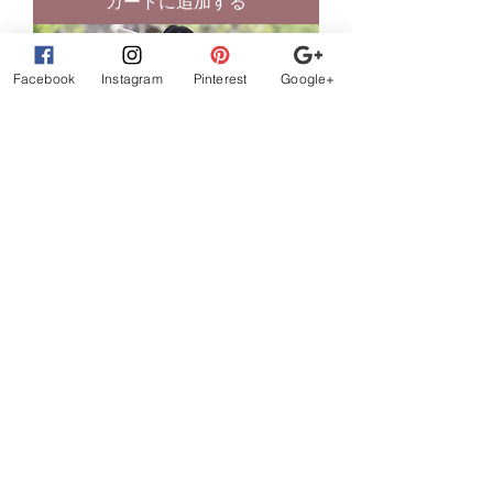
カートに追加する
Facebook
Instagram
Pinterest
Google+
(Rashio) “ I AM” Sexy shorts and
Crop top set
通常価格
セール価格
$46.60
$27.96
カートに追加する