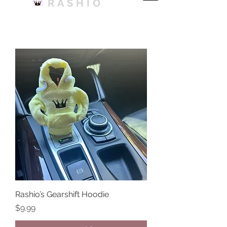
RASHIO
Rashio’s Gearshift Hoodie
価格
$9.99