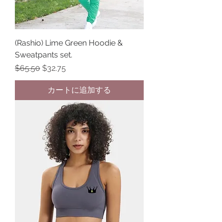
(Rashio) Lime Green Hoodie &
Sweatpants set.
通常価格
セール価格
$65.50
$32.75
カートに追加する